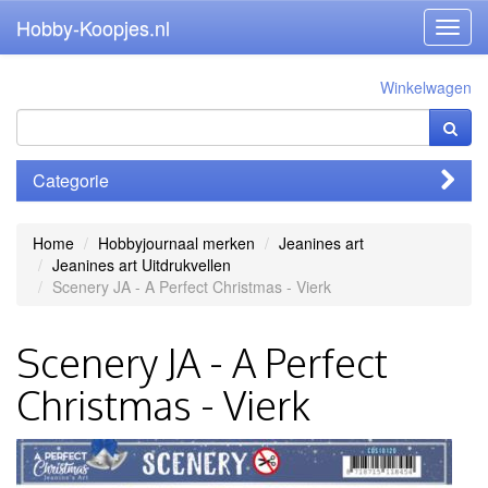
Hobby-Koopjes.nl
Toggl
navig
Winkelwagen
Categorie
Home
Hobbyjournaal merken
Jeanines art
Jeanines art Uitdrukvellen
Scenery JA - A Perfect Christmas - Vierk
Scenery JA - A Perfect
Christmas - Vierk