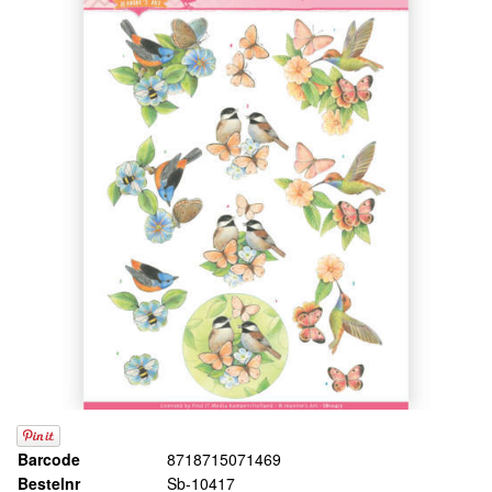
Barcode
8718715071469
Bestelnr
Sb-10417