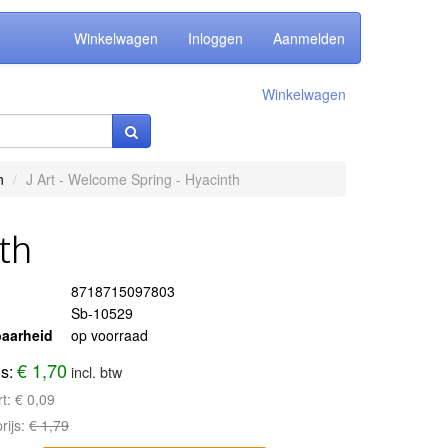
Winkelwagen
Inloggen
Aanmelden
Winkelwagen
n
J Art - Welcome Spring - Hyacinth
th
8718715097803
Sb-10529
aarheid
op voorraad
€ 1,70
js:
incl. btw
rt:
€ 0,09
rijs:
€ 1,79