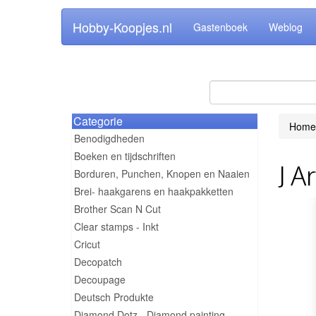
Hobby-Koopjes.nl
Gastenboek
Weblog
Categorie
Home
Benodigdheden
Boeken en tijdschriften
J A
Borduren, Punchen, Knopen en Naaien
Brei- haakgarens en haakpakketten
Brother Scan N Cut
Clear stamps - Inkt
Cricut
Decopatch
Decoupage
Deutsch Produkte
Diamond Dotz - Diamond painting