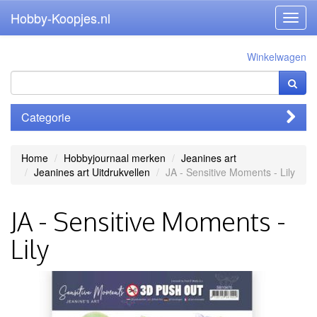
Hobby-Koopjes.nl
Toggl
navig
Winkelwagen
Categorie
Home
Hobbyjournaal merken
Jeanines art
Jeanines art Uitdrukvellen
JA - Sensitive Moments - Lily
JA - Sensitive Moments -
Lily