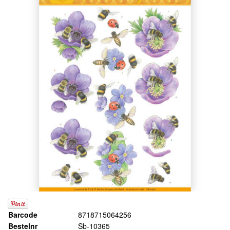
Barcode
8718715064256
Bestelnr
Sb-10365