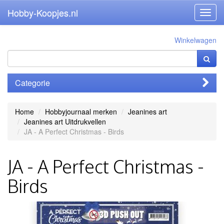
Hobby-Koopjes.nl
Toggl
navig
Winkelwagen
Categorie
Home
Hobbyjournaal merken
Jeanines art
Jeanines art Uitdrukvellen
JA - A Perfect Christmas - Birds
JA - A Perfect Christmas -
Birds