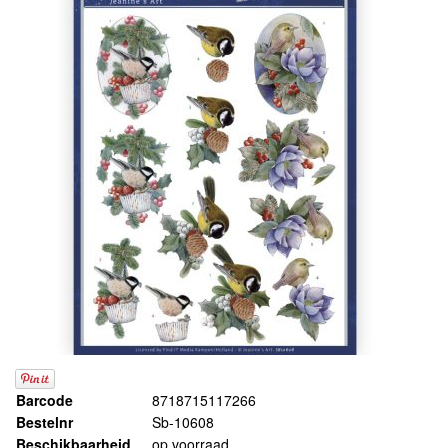
Barcode
8718715117266
Bestelnr
Sb-10608
Beschikbaarheid
op voorraad