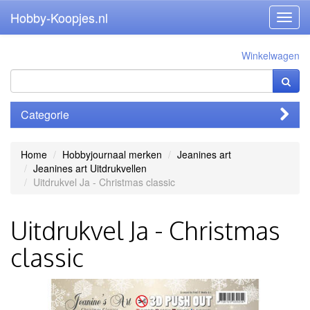
Hobby-Koopjes.nl
Toggl
navig
Winkelwagen
Categorie
Home
Hobbyjournaal merken
Jeanines art
Jeanines art Uitdrukvellen
Uitdrukvel Ja - Christmas classic
Uitdrukvel Ja - Christmas
classic