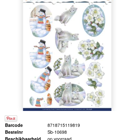
Barcode
8718715119819
Bestelnr
Sb-10698
Beschikbaarheid
op voorraad