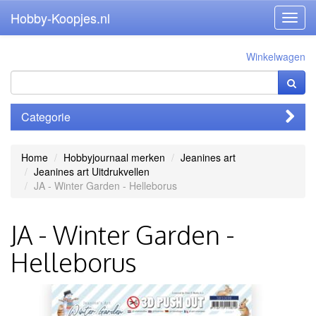
Hobby-Koopjes.nl
Toggl
navig
Winkelwagen
Categorie
Home
Hobbyjournaal merken
Jeanines art
Jeanines art Uitdrukvellen
JA - Winter Garden - Helleborus
JA - Winter Garden -
Helleborus