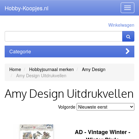
Hobby-Koopjes.nl
Toggl
navig
Winkelwagen
Categorie
Home
Hobbyjournaal merken
Amy Design
Amy Design Uitdrukvellen
Amy Design Uitdrukvellen
Volgorde
AD - Vintage Winter -