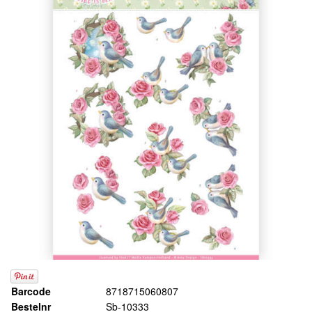
Barcode
8718715060807
Bestelnr
Sb-10333