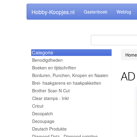
Hobby-Koopjes.nl
Gastenboek
Weblog
Categorie
Home
Benodigdheden
Boeken en tijdschriften
AD 
Borduren, Punchen, Knopen en Naaien
Brei- haakgarens en haakpakketten
Brother Scan N Cut
Clear stamps - Inkt
Cricut
Decopatch
Decoupage
Deutsch Produkte
Diamond Dotz - Diamond painting