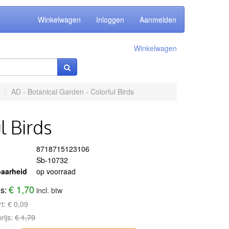
Winkelwagen
Inloggen
Aanmelden
Winkelwagen
AD - Botanical Garden - Colorful Birds
l Birds
8718715123106
Sb-10732
aarheid
op voorraad
€ 1,70
js:
incl. btw
rt:
€ 0,09
rijs:
€ 1,79