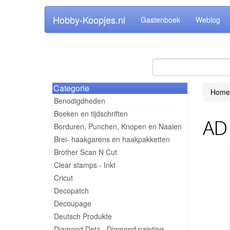
Hobby-Koopjes.nl
Gastenboek
Weblog
Categorie
Home
Benodigdheden
Boeken en tijdschriften
AD 
Borduren, Punchen, Knopen en Naaien
Brei- haakgarens en haakpakketten
Brother Scan N Cut
Clear stamps - Inkt
Cricut
Decopatch
Decoupage
Deutsch Produkte
Diamond Dotz - Diamond painting