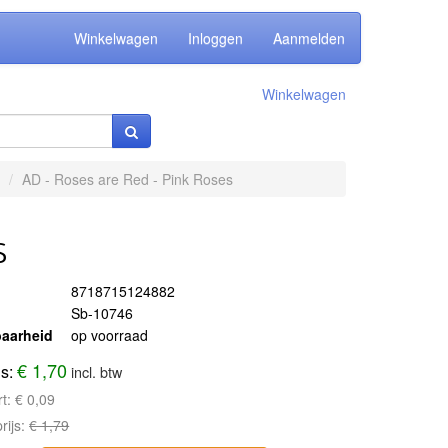
Winkelwagen
Inloggen
Aanmelden
Winkelwagen
AD - Roses are Red - Pink Roses
s
8718715124882
Sb-10746
aarheid
op voorraad
€ 1,70
js:
incl. btw
rt:
€ 0,09
rijs:
€ 1,79