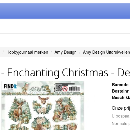
Hobbyjournaal merken
Amy Design
Amy Design Uitdrukvellen
- Enchanting Christmas - D
Barcode
Bestelnr
Beschikb
Onze pri
U bespaa
Normale p