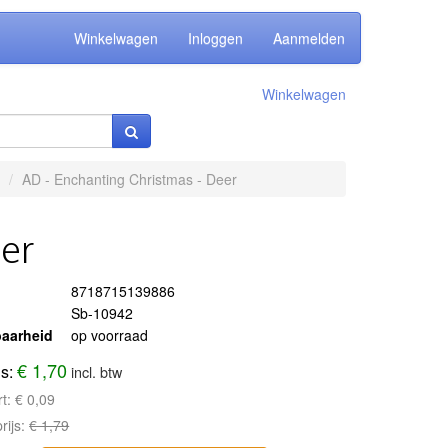
Winkelwagen
Inloggen
Aanmelden
Winkelwagen
AD - Enchanting Christmas - Deer
eer
8718715139886
Sb-10942
aarheid
op voorraad
€ 1,70
js:
incl. btw
rt:
€ 0,09
rijs:
€ 1,79