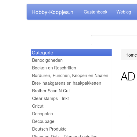
Hobby-Koopjes.nl
Gastenboek
Weblog
Categorie
Home
Benodigdheden
Boeken en tijdschriften
AD 
Borduren, Punchen, Knopen en Naaien
Brei- haakgarens en haakpakketten
Brother Scan N Cut
Clear stamps - Inkt
Cricut
Decopatch
Decoupage
Deutsch Produkte
Diamond Dotz - Diamond painting