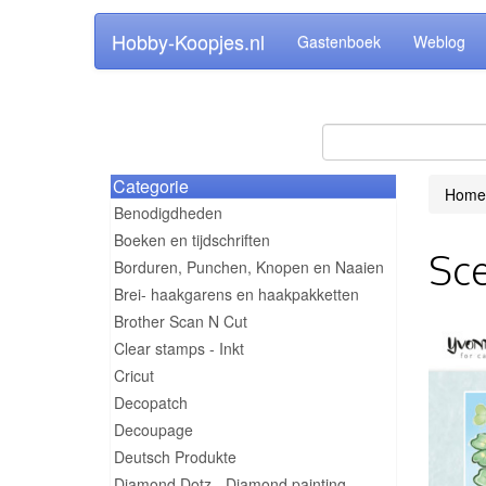
Hobby-Koopjes.nl
Gastenboek
Weblog
Categorie
Home
Benodigdheden
Boeken en tijdschriften
Sce
Borduren, Punchen, Knopen en Naaien
Brei- haakgarens en haakpakketten
Brother Scan N Cut
Clear stamps - Inkt
Cricut
Decopatch
Decoupage
Deutsch Produkte
Diamond Dotz - Diamond painting