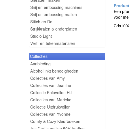
Sieraden maken
Snij en embossing machines
Een prac
Snij en embossing mallen
voor me
Stitch en Do
Cds1002
Strijkkralen & onderplaten
Studio Light
Verf- en tekenmaterialen
Collecties
Aanbieding
Alcohol inkt benodigheden
Collecties van Amy
Collecties van Jeanine
Collectie Knipvellen HJ
Collecties van Marieke
Collectie Uitdrukvellen
Collecties van Yvonne
Comfy & Cozy Kleurboeken
Joy Crafts mallen 50% korting