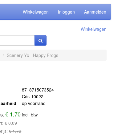
Winkelwagen
Inloggen
Aanmelden
Winkelwagen
Scenery Yc - Happy Frogs
8718715073524
Cds-10022
aarheid
op voorraad
€ 1,70
js:
incl. btw
rt:
€ 0,09
rijs:
€ 1,79