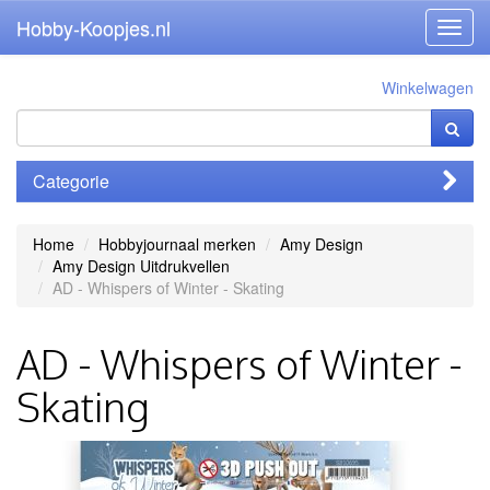
Hobby-Koopjes.nl
Toggl
navig
Winkelwagen
Categorie
Home
Hobbyjournaal merken
Amy Design
Amy Design Uitdrukvellen
AD - Whispers of Winter - Skating
AD - Whispers of Winter -
Skating