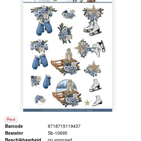
Barcode
8718715119437
Bestelnr
Sb-10695
Beschikbaarheid
op voorraad