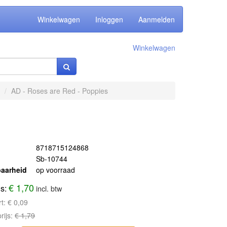
Winkelwagen
Inloggen
Aanmelden
Winkelwagen
AD - Roses are Red - Poppies
8718715124868
Sb-10744
aarheid
op voorraad
€ 1,70
js:
incl. btw
rt:
€ 0,09
rijs:
€ 1,79