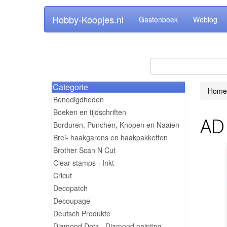
Hobby-Koopjes.nl
Gastenboek
Weblog
Categorie
Home
Benodigdheden
Boeken en tijdschriften
AD 
Borduren, Punchen, Knopen en Naaien
Brei- haakgarens en haakpakketten
Brother Scan N Cut
Clear stamps - Inkt
Cricut
Decopatch
Decoupage
Deutsch Produkte
Diamond Dotz - Diamond painting