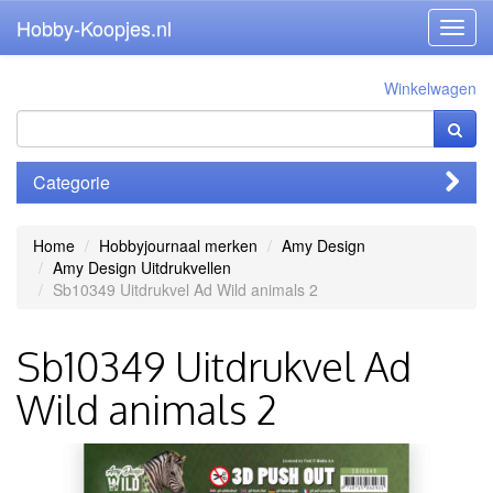
Hobby-Koopjes.nl
Toggl
navig
Winkelwagen
Categorie
Home
Hobbyjournaal merken
Amy Design
Amy Design Uitdrukvellen
Sb10349 Uitdrukvel Ad Wild animals 2
Sb10349 Uitdrukvel Ad
Wild animals 2