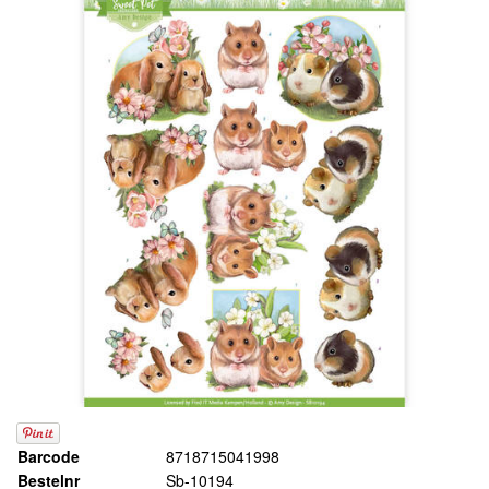
Barcode
8718715041998
Bestelnr
Sb-10194