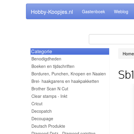
Hobby-Koopjes.nl
Gastenboek
Weblog
Categorie
Home
Benodigdheden
Boeken en tijdschriften
Sb1
Borduren, Punchen, Knopen en Naaien
Brei- haakgarens en haakpakketten
Brother Scan N Cut
Clear stamps - Inkt
Cricut
Decopatch
Decoupage
Deutsch Produkte
Diamond Dotz - Diamond painting