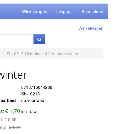
Winkelwagen
Inloggen
Aanmelden
Winkelwagen
Sb10213 Uitdrukvel AD Vintage winter
winter
8718715044289
Sb-10213
aarheid
op voorraad
€ 1,70
js:
incl. btw
rt:
€ 0,09
rijs:
€ 1,79