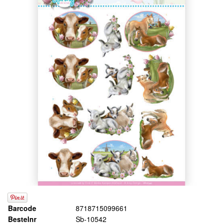
Barcode
8718715099661
Bestelnr
Sb-10542