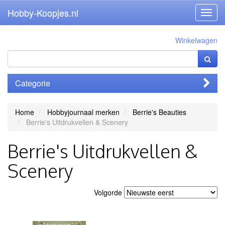
Hobby-Koopjes.nl
Toggl
navig
Winkelwagen
Categorie
Home
Hobbyjournaal merken
Berrie's Beauties
Berrie's Uitdrukvellen & Scenery
Berrie's Uitdrukvellen &
Scenery
Volgorde