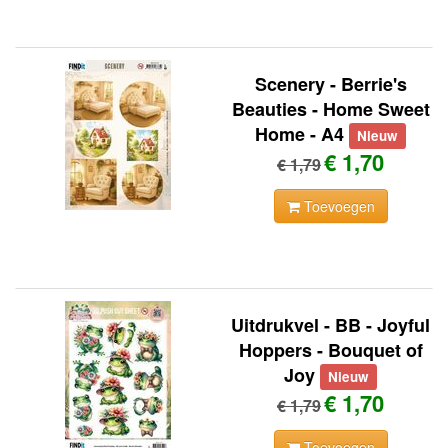
Scenery - Berrie's
Beauties - Home Sweet
Home - A4
Nieuw
€ 1,70
€ 1,79
Toevoegen
Uitdrukvel - BB - Joyful
Hoppers - Bouquet of
Joy
Nieuw
€ 1,70
€ 1,79
Toevoegen