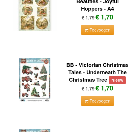
Beauties - Joyful
Hoppers - A4
€ 1,70
€ 1,79
Toevoegen
BB - Victorian Christmas
Tales - Underneath The
Christmas Tree
Nieuw
€ 1,70
€ 1,79
Toevoegen