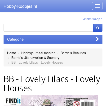
Hobby-Koopjes.nl
Toggl
navig
Winkelwagen
Categorie
Home
Hobbyjournaal merken
Berrie's Beauties
Berrie's Uitdrukvellen & Scenery
BB - Lovely Lilacs - Lovely Houses
BB - Lovely Lilacs - Lovely
Houses