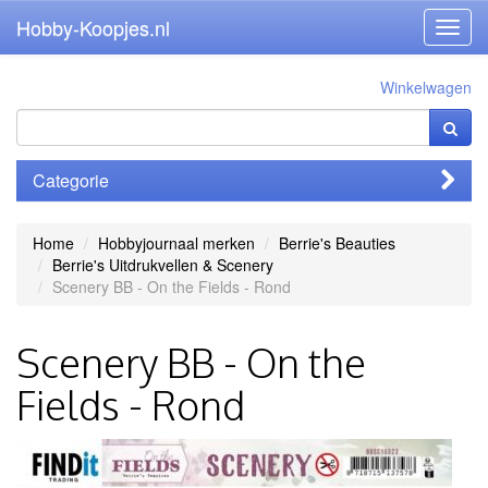
Hobby-Koopjes.nl
Toggl
navig
Winkelwagen
Categorie
Home
Hobbyjournaal merken
Berrie's Beauties
Berrie's Uitdrukvellen & Scenery
Scenery BB - On the Fields - Rond
Scenery BB - On the
Fields - Rond