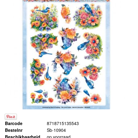
Barcode
8718715135543
Bestelnr
Sb-10904
Beschikbaarheid
op voorraad