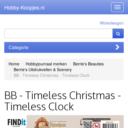
Hobby-Koopjes.nl
Toggl
navig
Winkelwagen
Categorie
Home
Hobbyjournaal merken
Berrie's Beauties
Berrie's Uitdrukvellen & Scenery
BB - Timeless Christmas - Timeless Clock
BB - Timeless Christmas -
Timeless Clock