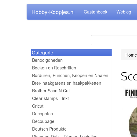
Hobby-Koopjes.nl
Gastenboek
Weblog
Categorie
Home
Benodigdheden
Boeken en tijdschriften
Sce
Borduren, Punchen, Knopen en Naaien
Brei- haakgarens en haakpakketten
Brother Scan N Cut
Clear stamps - Inkt
Cricut
Decopatch
Decoupage
Deutsch Produkte
Diamond Dotz - Diamond painting