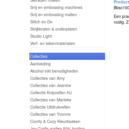
Sieraden maken
Snij en embossing machines
Bbsc1001
Snij en embossing mallen
Een prac
Stitch en Do
nodig. 
Strijkkralen & onderplaten
Studio Light
Verf- en tekenmaterialen
Collecties
Aanbieding
Alcohol inkt benodigheden
Collecties van Amy
Collecties van Jeanine
Collectie Knipvellen HJ
Collecties van Marieke
Collectie Uitdrukvellen
Collecties van Yvonne
Comfy & Cozy Kleurboeken
Joy Crafts mallen 50% korting