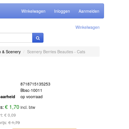
Winkelwagen
Inloggen
Aanmelden
Winkelwagen
en & Scenery
Scenery Berries Beauties - Cats
8718715135253
Bbsc-10011
aarheid
op voorraad
€ 1,70
js:
incl. btw
rt:
€ 0,09
rijs:
€ 1,79