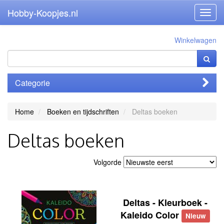
Hobby-Koopjes.nl
Toggl
navig
Winkelwagen
Categorie
Home
Boeken en tijdschriften
Deltas boeken
Deltas boeken
Volgorde
Deltas - Kleurboek -
Kaleido Color
Nieuw