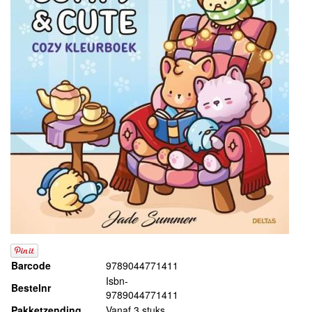
Barcode
9789044771411
Isbn-
Bestelnr
9789044771411
Pakketzending
Vanaf 3 stuks