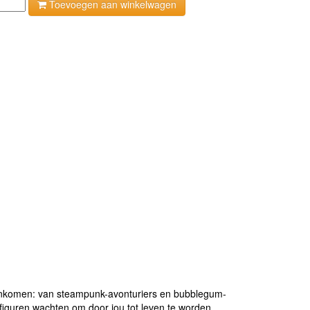
Toevoegen aan winkelwagen
enkomen: van steampunk-avonturiers en bubblegum-
le figuren wachten om door jou tot leven te worden