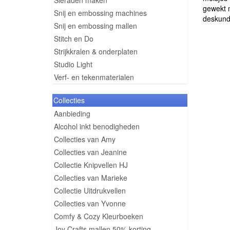
Sieraden maken
gewekt m
Snij en embossing machines
deskundi
Snij en embossing mallen
Stitch en Do
Strijkkralen & onderplaten
Studio Light
Verf- en tekenmaterialen
Collecties
Aanbieding
Alcohol inkt benodigheden
Collecties van Amy
Collecties van Jeanine
Collectie Knipvellen HJ
Collecties van Marieke
Collectie Uitdrukvellen
Collecties van Yvonne
Comfy & Cozy Kleurboeken
Joy Crafts mallen 50% korting