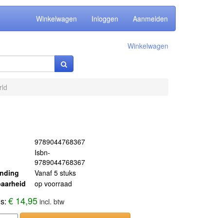
Winkelwagen
Inloggen
Aanmelden
Winkelwagen
rld
9789044768367
Isbn-
9789044768367
ending
Vanaf 5 stuks
aarheid
op voorraad
€ 14,95
js:
incl. btw