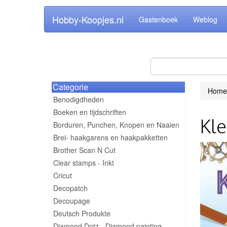
Hobby-Koopjes.nl
Gastenboek
Weblog
Categorie
Home
Benodigdheden
Boeken en tijdschriften
Kl
Borduren, Punchen, Knopen en Naaien
Brei- haakgarens en haakpakketten
Brother Scan N Cut
Clear stamps - Inkt
Cricut
Decopatch
Decoupage
Deutsch Produkte
Diamond Dotz - Diamond painting