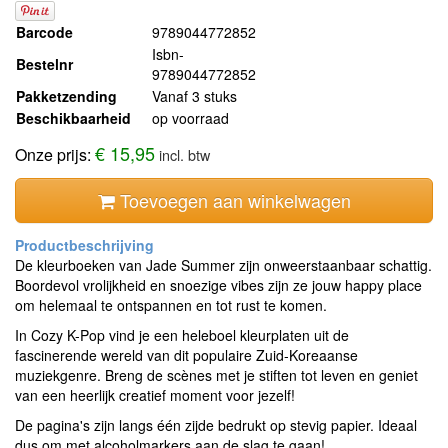
Barcode
9789044772852
Isbn-
Bestelnr
9789044772852
Pakketzending
Vanaf 3 stuks
Beschikbaarheid
op voorraad
€ 15,95
Onze prijs:
incl. btw
Toevoegen aan winkelwagen
De kleurboeken van Jade Summer zijn onweerstaanbaar schattig.
Boordevol vrolijkheid en snoezige vibes zijn ze jouw happy place
om helemaal te ontspannen en tot rust te komen.
In Cozy K-Pop vind je een heleboel kleurplaten uit de
fascinerende wereld van dit populaire Zuid-Koreaanse
muziekgenre. Breng de scènes met je stiften tot leven en geniet
van een heerlijk creatief moment voor jezelf!
De pagina's zijn langs één zijde bedrukt op stevig papier. Ideaal
dus om met alcoholmarkers aan de slag te gaan!