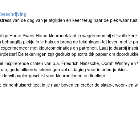
stress van de dag van je afglijden en keer terug naar de plek waar 
htige Home Sweet Home-kleurboek laat je wegdromen bij stijlvolle keuk
 behaaglijk plekje in je huis en breng de tekeningen tot leven met je pot
 experimenteer met kleurcombinaties en patronen. Laat je daarbij inspi
urplezier! De tekeningen zijn gedrukt op extra dik papier om doordruk
t inspirerende citaten van o.a. Friedrich Nietzsche, Oprah Winfrey en
ote, gedetailleerde tekeningen vol uitdaging voor interieurjunkies.
lderwit papier geschikt voor kleurpotloden en fineliner.
 binnenhuisarchitect in je naar boven en creëer de slaap-, woon- en 