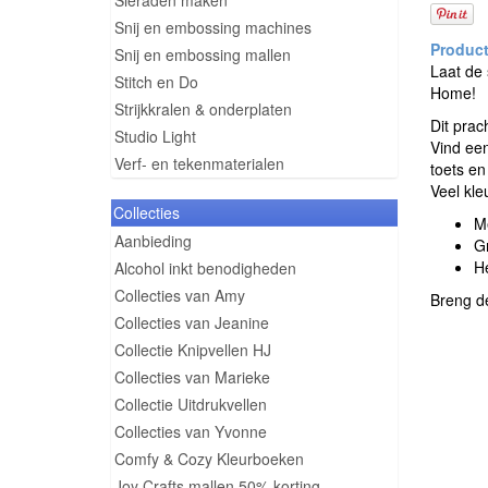
Sieraden maken
Snij en embossing machines
Snij en embossing mallen
Laat de 
Stitch en Do
Home!
Strijkkralen & onderplaten
Dit prac
Studio Light
Vind een
Verf- en tekenmaterialen
toets en
Veel kle
Collecties
Me
Aanbieding
Gr
He
Alcohol inkt benodigheden
Collecties van Amy
Breng de
Collecties van Jeanine
Collectie Knipvellen HJ
Collecties van Marieke
Collectie Uitdrukvellen
Collecties van Yvonne
Comfy & Cozy Kleurboeken
Joy Crafts mallen 50% korting