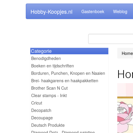
Hobby-Koopjes.nl
Gastenboek
Weblog
Categorie
Home
Benodigdheden
Boeken en tijdschriften
Ho
Borduren, Punchen, Knopen en Naaien
Brei- haakgarens en haakpakketten
Brother Scan N Cut
Clear stamps - Inkt
Cricut
Decopatch
Decoupage
Deutsch Produkte
Diamond Dotz - Diamond painting