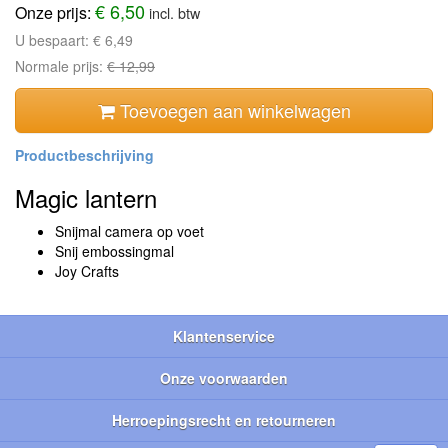
€ 6,50
Onze prijs:
incl. btw
U bespaart:
€ 6,49
Normale prijs:
€ 12,99
Toevoegen aan winkelwagen
Magic lantern
Snijmal camera op voet
Snij embossingmal
Joy Crafts
Klantenservice
Onze voorwaarden
Herroepingsrecht en retourneren