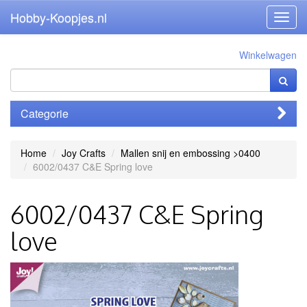
Hobby-Koopjes.nl
Toggl
navig
Winkelwagen
Categorie
Home
Joy Crafts
Mallen snij en embossing >0400
6002/0437 C&E Spring love
6002/0437 C&E Spring
love