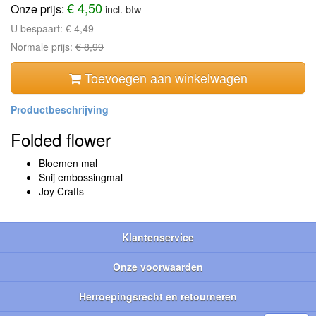
€ 4,50
Onze prijs:
incl. btw
U bespaart:
€ 4,49
Normale prijs:
€ 8,99
Toevoegen aan winkelwagen
Folded flower
Bloemen mal
Snij embossingmal
Joy Crafts
Klantenservice
Onze voorwaarden
Herroepingsrecht en retourneren