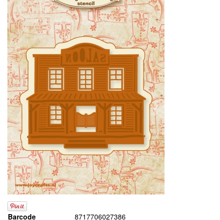
Barcode
8717706027386