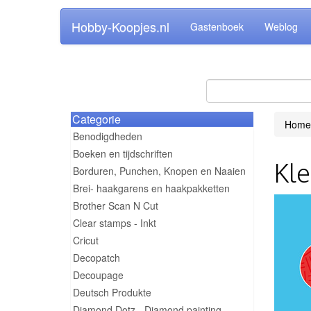
Hobby-Koopjes.nl
Gastenboek
Weblog
Categorie
Home
Benodigdheden
Boeken en tijdschriften
Kle
Borduren, Punchen, Knopen en Naaien
Brei- haakgarens en haakpakketten
Brother Scan N Cut
Clear stamps - Inkt
Cricut
Decopatch
Decoupage
Deutsch Produkte
Diamond Dotz - Diamond painting