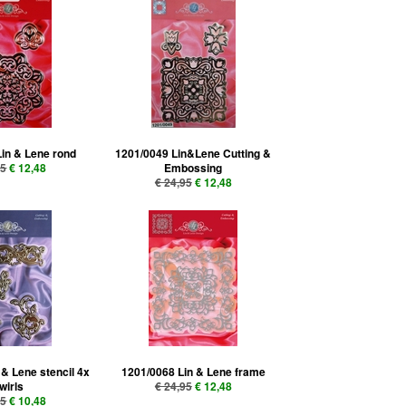
in & Lene rond
1201/0049 Lin&Lene Cutting &
95
€ 12,48
Embossing
€ 24,95
€ 12,48
 & Lene stencil 4x
1201/0068 Lin & Lene frame
wirls
€ 24,95
€ 12,48
95
€ 10,48