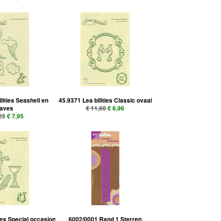
lities Seashell en
45.9371 Lea bilities Classic ovaal
aves
€ 11,60
€ 6,96
25
€ 7,95
ties Special occasion
6002/0001 Rand 1 Sterren