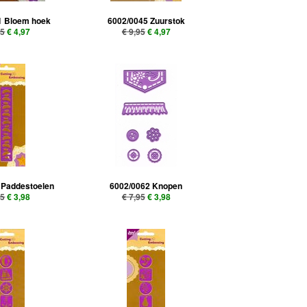
1 Bloem hoek
6002/0045 Zuurstok
95
€ 4,97
€ 9,95
€ 4,97
 Paddestoelen
6002/0062 Knopen
95
€ 3,98
€ 7,95
€ 3,98