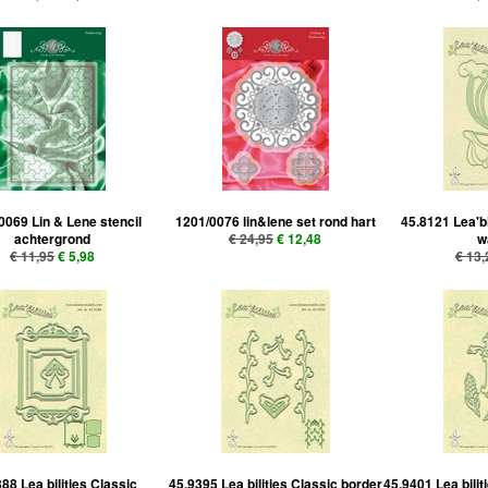
0069 Lin & Lene stencil
1201/0076 lin&lene set rond hart
45.8121 Lea'bi
achtergrond
€ 24,95
€ 12,48
w
€ 11,95
€ 5,98
€ 13,
88 Lea bilities Classic
45.9395 Lea bilities Classic border
45.9401 Lea bili