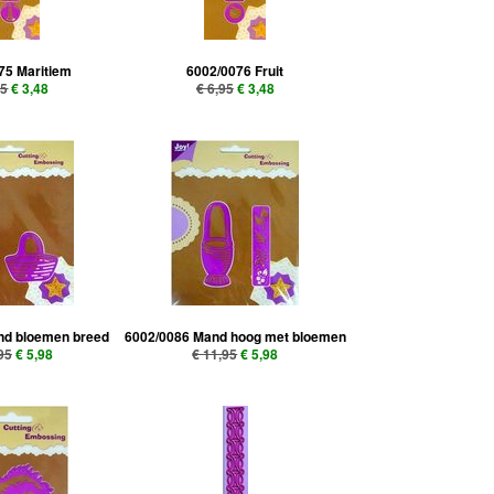
75 Maritiem
6002/0076 Fruit
95
€ 3,48
€ 6,95
€ 3,48
nd bloemen breed
6002/0086 Mand hoog met bloemen
95
€ 5,98
€ 11,95
€ 5,98