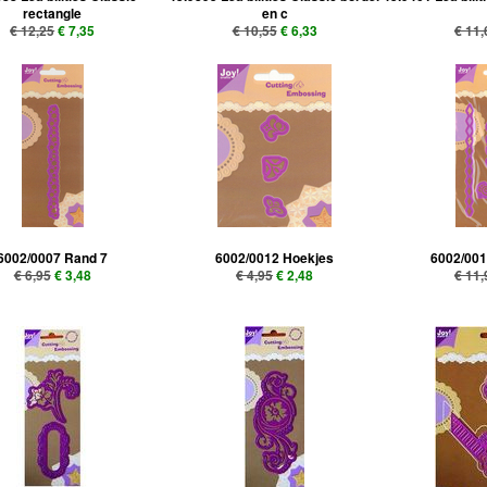
rectangle
en c
€ 12,25
€ 7,35
€ 10,55
€ 6,33
€ 11,
6002/0007 Rand 7
6002/0012 Hoekjes
6002/001
€ 6,95
€ 3,48
€ 4,95
€ 2,48
€ 11,