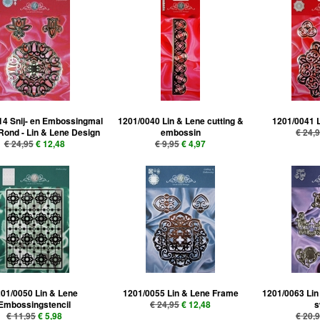
14 Snij- en Embossingmal
1201/0040 Lin & Lene cutting &
1201/0041 L
ond - Lin & Lene Design
embossin
€ 24,
€ 24,95
€ 12,48
€ 9,95
€ 4,97
01/0050 Lin & Lene
1201/0055 Lin & Lene Frame
1201/0063 Lin
Embossingstencil
€ 24,95
€ 12,48
s
€ 11,95
€ 5,98
€ 20,