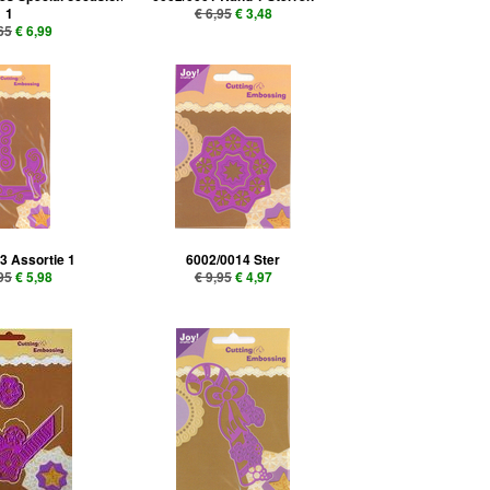
1
€ 6,95
€ 3,48
65
€ 6,99
3 Assortie 1
6002/0014 Ster
95
€ 5,98
€ 9,95
€ 4,97