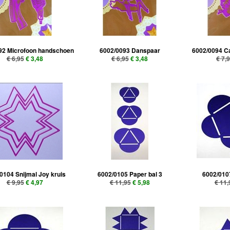
92 Microfoon handschoen
6002/0093 Danspaar
6002/0094 C
€ 6,95
€ 3,48
€ 6,95
€ 3,48
€ 7,
0104 Snijmal Joy kruis
6002/0105 Paper bal 3
6002/0107
€ 9,95
€ 4,97
€ 11,95
€ 5,98
€ 11,