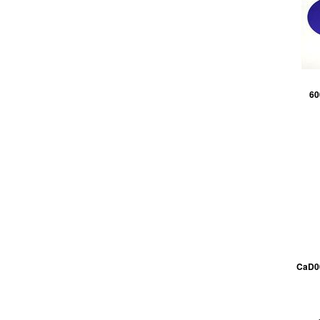
60
CaD00