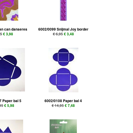
an can danseres
6002/0099 Snijmal Joy border
95
€ 3,98
€ 6,95
€ 3,48
 Paper bal 5
6002/0108 Paper bal 4
95
€ 5,98
€ 14,95
€ 7,48