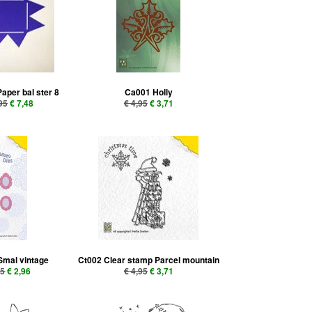
aper bal ster 8
Ca001 Holly
95
€ 7,48
€ 4,95
€ 3,71
mal vintage
Ct002 Clear stamp Parcel mountain
95
€ 2,96
€ 4,95
€ 3,71