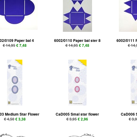
02/0109 Paper bal 4
6002/0110 Paper bal ster 8
6002/0111 P
€ 14,95
€ 7,48
€ 14,95
€ 7,48
€ 14,
3 Medium Star Flower
CaD005 Smal star flower
CaD006 S
€ 4,50
€ 3,38
€ 3,95
€ 2,96
€ 3,