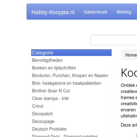
Hobby-Koopjes.nl
Gastenboek
Weblog
Categorie
Home
Benodigdheden
Boeken en tijdschriften
Ko
Borduren, Punchen, Knopen en Naaien
Brei- haakgarens en haakpakketten
Ontdek d
Brother Scan N Cut
creatiev
frames e
Clear stamps - Inkt
creativi
Cricut
ervaren 
Decopatch
uitstrali
Decoupage
Deze art
Deutsch Produkte
Diamond Dotz - Diamond painting