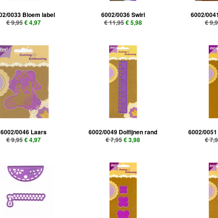
02/0033 Bloem label
6002/0036 Swirl
6002/004
€ 9,95
€ 4,97
€ 11,95
€ 5,98
€ 9,
6002/0046 Laars
6002/0049 Dolfijnen rand
6002/0051
€ 9,95
€ 4,97
€ 7,95
€ 3,98
€ 7,