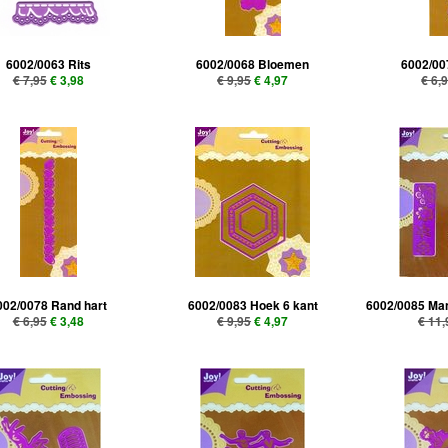
6002/0063 Rits
6002/0068 Bloemen
6002/00
€ 7,95
€ 3,98
€ 9,95
€ 4,97
€ 6,
002/0078 Rand hart
6002/0083 Hoek 6 kant
6002/0085 Ma
€ 6,95
€ 3,48
€ 9,95
€ 4,97
€ 11,