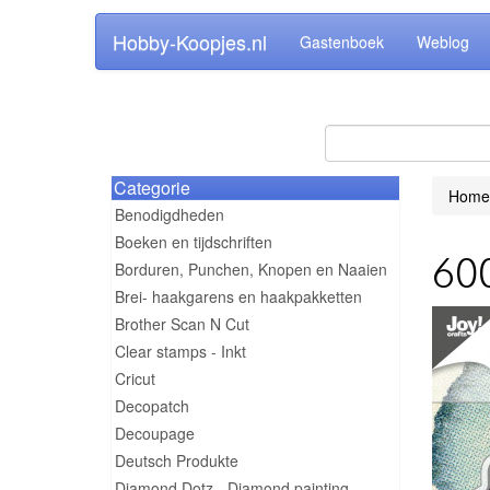
Hobby-Koopjes.nl
Gastenboek
Weblog
Categorie
Home
Benodigdheden
Boeken en tijdschriften
600
Borduren, Punchen, Knopen en Naaien
Brei- haakgarens en haakpakketten
Brother Scan N Cut
Clear stamps - Inkt
Cricut
Decopatch
Decoupage
Deutsch Produkte
Diamond Dotz - Diamond painting