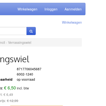
Winkelwagen
Inloggen
Aanmelden
Winkelwagen
cil - Verrassingswiel
ingswiel
8717706045687
6002-1240
aarheid
op voorraad
€ 6,50
js:
incl. btw
rt:
€ 6,49
rijs:
€ 12,99