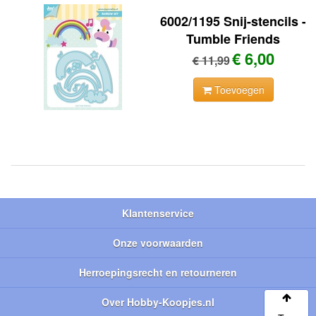
6002/1195 Snij-stencils -
Tumble Friends
€ 6,00
€ 11,99
Toevoegen
Klantenservice
Onze voorwaarden
Herroepingsrecht en retourneren
Over Hobby-Koopjes.nl