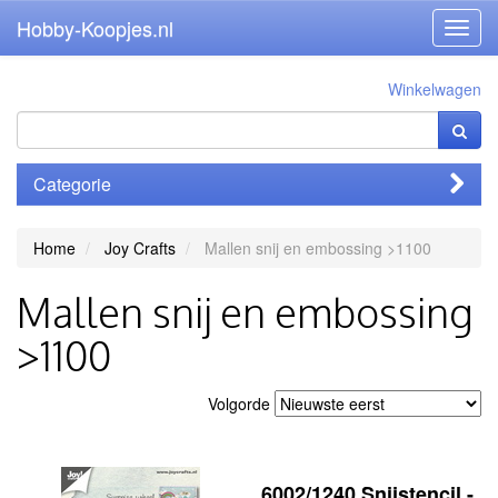
Hobby-Koopjes.nl
Toggl
navig
Winkelwagen
Categorie
Home
Joy Crafts
Mallen snij en embossing >1100
Mallen snij en embossing
>1100
Volgorde
6002/1240 Snijstencil -