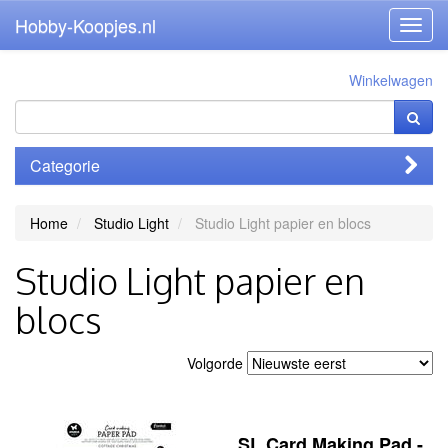
Hobby-Koopjes.nl
Toggl
navig
Winkelwagen
Categorie
Home
Studio Light
Studio Light papier en blocs
Studio Light papier en
blocs
Volgorde
SL Card Making Pad -