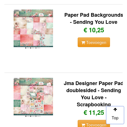
Paper Pad Backgrounds
- Sending You Love
€ 10,25
Toevoegen
Jma Designer Paper Pad
doublesided - Sending
You Love -
Scrapbooking
€ 11,25
Top
Toevoegen