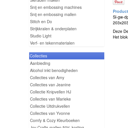
Sieraden maken
Snij en embossing machines
Snij en embossing mallen
Sl-gw-d
Stitch en Do
203x20
Strijkkralen & onderplaten
Deze Des
Studio Light
Het blok
Verf- en tekenmaterialen
Collecties
Aanbieding
Alcohol inkt benodigheden
Collecties van Amy
Collecties van Jeanine
Collectie Knipvellen HJ
Collecties van Marieke
Collectie Uitdrukvellen
Collecties van Yvonne
Comfy & Cozy Kleurboeken
Joy Crafts mallen 50% korting