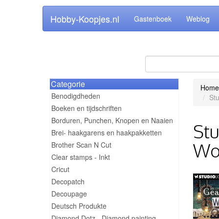
Hobby-Koopjes.nl
Gastenboek
Weblog
Categorie
Home
Benodigdheden
St
Boeken en tijdschriften
Borduren, Punchen, Knopen en Naaien
Stu
Brei- haakgarens en haakpakketten
Wo
Brother Scan N Cut
Clear stamps - Inkt
Cricut
Decopatch
Decoupage
Deutsch Produkte
Diamond Dotz - Diamond painting