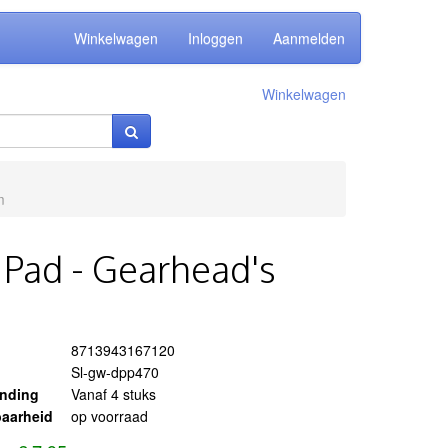
Winkelwagen
Inloggen
Aanmelden
Winkelwagen
m
 Pad - Gearhead's
8713943167120
Sl-gw-dpp470
ending
Vanaf 4 stuks
aarheid
op voorraad