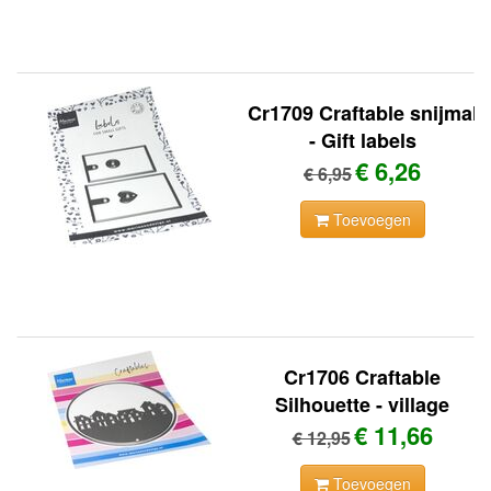
Cr1709 Craftable snijmal
- Gift labels
€ 6,26
€ 6,95
Toevoegen
Cr1706 Craftable
Silhouette - village
€ 11,66
€ 12,95
Toevoegen