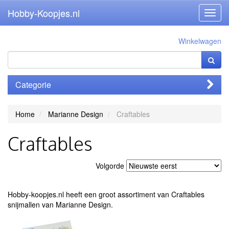
Hobby-Koopjes.nl
Toggl
navig
Winkelwagen
Categorie
Home
Marianne Design
Craftables
Craftables
Volgorde
Hobby-koopjes.nl heeft een groot assortiment van Craftables
snijmallen van Marianne Design.