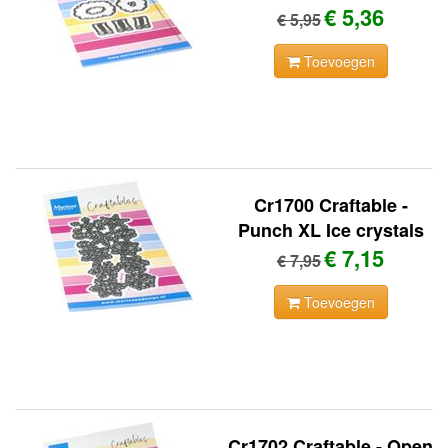
€ 5,36
€ 5,95
Toevoegen
Cr1700 Craftable -
Punch XL Ice crystals
€ 7,15
€ 7,95
Toevoegen
Cr1702 Craftable - Open