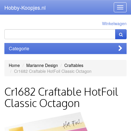
Hobby-Koopjes.nl
Toggl
navig
Winkelwagen
Categorie
Home
Marianne Design
Craftables
Cr1682 Craftable HotFoil Classic Octagon
Cr1682 Craftable HotFoil
Classic Octagon