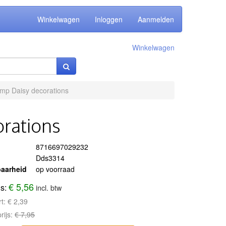
Winkelwagen
Inloggen
Aanmelden
Winkelwagen
mp Daisy decorations
rations
8716697029232
Dds3314
aarheid
op voorraad
€ 5,56
js:
incl. btw
rt:
€ 2,39
rijs:
€ 7,95