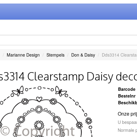
Marianne Design
Stempels
Don & Daisy
Dds3314 Clearsta
3314 Clearstamp Daisy deco
Barcode
Bestelnr
Beschikb
Onze pri
U bespaa
Normale p