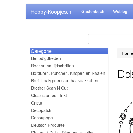
Hobby-Koopjes.nl
Gastenboek
Weblog
Categorie
Home
Benodigdheden
Boeken en tijdschriften
Dds
Borduren, Punchen, Knopen en Naaien
Brei- haakgarens en haakpakketten
Brother Scan N Cut
Clear stamps - Inkt
Cricut
Decopatch
Decoupage
Deutsch Produkte
Diamond Dotz - Diamond painting