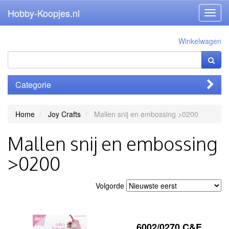
Hobby-Koopjes.nl
Toggl
navig
Winkelwagen
Categorie
Home
Joy Crafts
Mallen snij en embossing >0200
Mallen snij en embossing
>0200
Volgorde
6002/0270 C&E