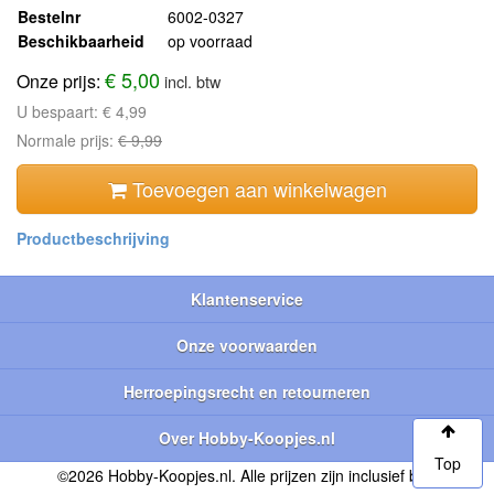
Bestelnr
6002-0327
Beschikbaarheid
op voorraad
€ 5,00
Onze prijs:
incl. btw
U bespaart:
€ 4,99
Normale prijs:
€ 9,99
Toevoegen aan winkelwagen
Klantenservice
Onze voorwaarden
Herroepingsrecht en retourneren
Over Hobby-Koopjes.nl
Top
©2026 Hobby-Koopjes.nl. Alle prijzen zijn inclusief btw.