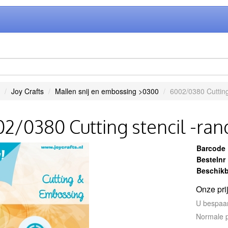
Joy Crafts
Mallen snij en embossing >0300
6002/0380 Cutting
2/0380 Cutting stencil -ran
Barcode
Bestelnr
Beschikb
Onze pri
U bespaa
Normale p