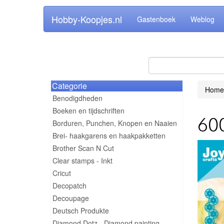
Hobby-Koopjes.nl
Gastenboek
Weblog
Categorie
Home
Benodigdheden
Boeken en tijdschriften
600
Borduren, Punchen, Knopen en Naaien
Brei- haakgarens en haakpakketten
Brother Scan N Cut
Clear stamps - Inkt
Cricut
Decopatch
Decoupage
Deutsch Produkte
Diamond Dotz - Diamond painting