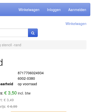
Winkelwagen
Inloggen
Aanmelden
Winkelwagen
 stencil -rand
d
8717706024934
6002-0380
aarheid
op voorraad
€ 3,50
js:
incl. btw
rt:
€ 3,49
rijs:
€ 6,99