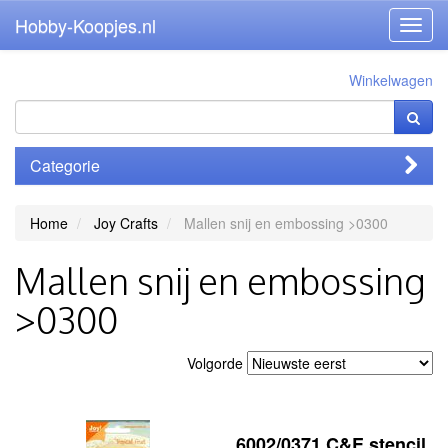
Hobby-Koopjes.nl
Toggl
navig
Winkelwagen
Categorie
Home
Joy Crafts
Mallen snij en embossing >0300
Mallen snij en embossing
>0300
Volgorde
6002/0371 C&E stencil