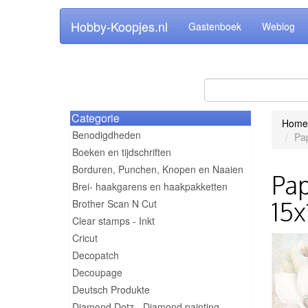
Hobby-Koopjes.nl
Gastenboek
Weblog
Categorie
Home
Benodigdheden
Pap
Boeken en tijdschriften
Borduren, Punchen, Knopen en Naaien
Pap
Brei- haakgarens en haakpakketten
15
Brother Scan N Cut
Clear stamps - Inkt
Cricut
Decopatch
Decoupage
Deutsch Produkte
Diamond Dotz - Diamond painting