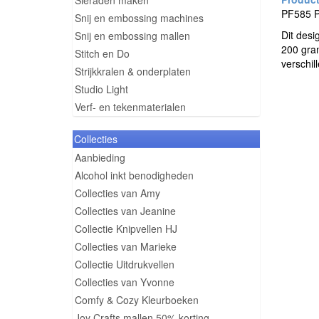
Sieraden maken
PF585 Pa
Snij en embossing machines
Dit desi
Snij en embossing mallen
200 gram
Stitch en Do
verschil
Strijkkralen & onderplaten
Studio Light
Verf- en tekenmaterialen
Collecties
Aanbieding
Alcohol inkt benodigheden
Collecties van Amy
Collecties van Jeanine
Collectie Knipvellen HJ
Collecties van Marieke
Collectie Uitdrukvellen
Collecties van Yvonne
Comfy & Cozy Kleurboeken
Joy Crafts mallen 50% korting