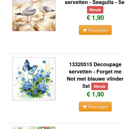
servetten - Seagulls - 5st
Nieuw
€ 1,90
Toevoegen
13320515 Decoupage
servetten - Forget me
Not met blauwe vlinder
5st
Nieuw
€ 1,90
Toevoegen