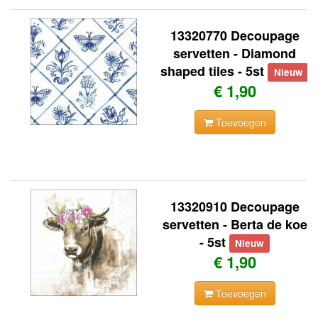
13320770 Decoupage
servetten - Diamond
shaped tiles - 5st
Nieuw
€ 1,90
Toevoegen
13320910 Decoupage
servetten - Berta de koe
- 5st
Nieuw
€ 1,90
Toevoegen