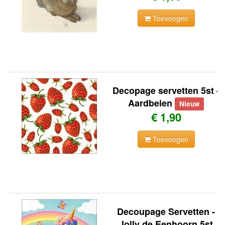
Toevoegen
Decopage servetten 5st -
Aardbeien
Nieuw
€ 1,90
Toevoegen
Decoupage Servetten -
Jolly de Eenhoorn 5st