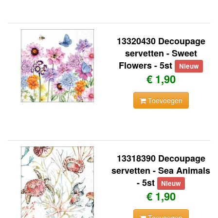
13320430 Decoupage
servetten - Sweet
Flowers - 5st
Nieuw
€ 1,90
Toevoegen
13318390 Decoupage
servetten - Sea Animals
- 5st
Nieuw
€ 1,90
Toevoegen