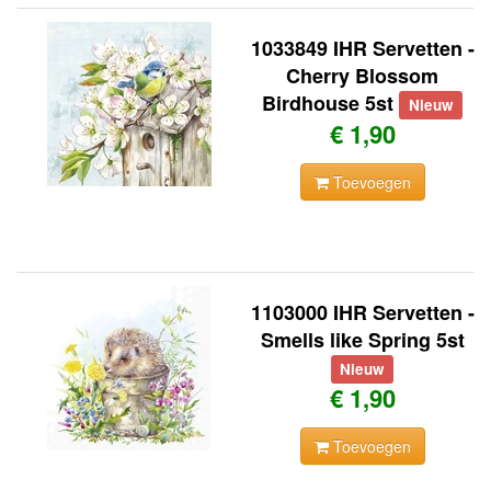
1033849 IHR Servetten -
Cherry Blossom
Birdhouse 5st
Nieuw
€ 1,90
Toevoegen
1103000 IHR Servetten -
Smells like Spring 5st
Nieuw
€ 1,90
Toevoegen