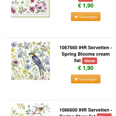
€ 1,90
Toevoegen
1067660 IHR Servetten -
Spring Blooms cream
5st
Nieuw
€ 1,90
Toevoegen
1066600 IHR Servetten -