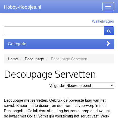
Hobby-Koopjes.nl
Toggl
navig
Winkelwagen
Categorie
Home
Decoupage
Decoupage Servetten
Decoupage Servetten
Volgorde
Decoupage met servetten. Gebruik de bovenste laag van het
servet. Smeer het te decoreren deel van het voorwerp in met
Decopagelijm
Collall Vernislijm. Leg het servet erop en duw met
de kwast met
Collall Vernislijm
voorzichtig het servet vast. Werk