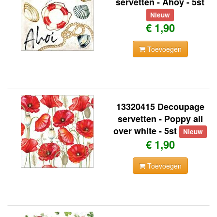
servetten - Ahoy - 5st
Nieuw
€ 1,90
Toevoegen
13320415 Decoupage
servetten - Poppy all
over white - 5st
Nieuw
€ 1,90
Toevoegen