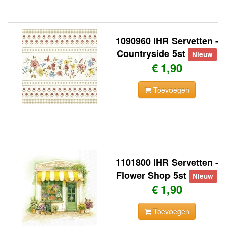
1090960 IHR Servetten -
Countryside 5st
Nieuw
€ 1,90
Toevoegen
1101800 IHR Servetten -
Flower Shop 5st
Nieuw
€ 1,90
Toevoegen